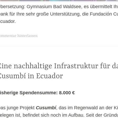
bersetzung: Gymnasium Bad Waldsee, es übermittelt Ih
ank für Ihre sehr große Unterstützung, die Fundación 
cuador.
ommentar hinterlassen
Eine nachhaltige Infrastruktur für d
IN
CATEGORÍA
Cusumbí in Ecuador
isherige Spendensumme: 8.000 €
as junge Projekt
Cusumbí
, das im Regenwald an der K
elegen ist, befindet sich noch im Aufbau. Seit der Grün