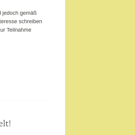
nd jedoch gemäß
teresse schreiben
zur Teilnahme
lt!