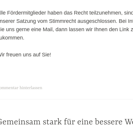
lle Fördermitglieder haben das Recht teilzunehmen, si
nserer Satzung vom Stimmrecht ausgeschlossen. Bei In
ie uns gerne eine Mail, dann lassen wir Ihnen den Link 
ukommen.
ir freuen uns auf Sie!
ommentar hinterlassen
Gemeinsam stark für eine bessere We
IN
CATEGORÍA