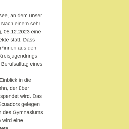
see, an dem unser
t. Nach einem sehr
g, 05.12.2023 eine
kte statt. Dass
r*innen aus den
Kreisjugendrings
 Berufsalltag eines
nblick in die
ohn, der über
spendet wird. Das
Ecuadors gelegen
ern des Gymnasiums
 wird eine
tete