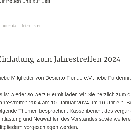
ir freuen uns auf Sie!
ommentar hinterlassen
Einladung zum Jahrestreffen 2024
IN
CATEGORÍA
iebe Mitglieder von Desierto Florido e.V., liebe Fördermit
VERANSTALTUNGEN
s ist wieder so weit! Hiermit laden wir Sie herzlich zum d
ahrestreffen 2024 am 10. Januar 2024 um 10 Uhr ein. B
olgende Themen besprochen: Kassenbericht des vergan
ntlastung und Neuwahlen des Vorstandes sowie weitere
itgliedern vorgeschlagen werden.