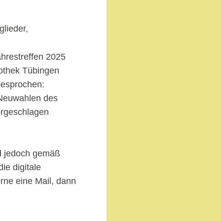
glieder,
ahrestreffen 2025
iothek Tübingen
besprochen:
 Neuwahlen des
orgeschlagen
nd jedoch gemäß
e digitale
erne eine Mail, dann