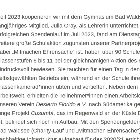
eit 2023 kooperieren wir mit dem Gymnasium Bad Wald
angjähriges Mitglied, Julia Gray, als Lehrerin unterrichte
rfolgreichen Spendenlauf im Juli 2023, fand am Diensta
eitere große Schulaktion zugunsten unserer Partnerproje
abei „Mitmachen Ehrensache“ ist, haben über 90 Schüle
lassenstufen 6 bis 11 bei der gleichnamigen Aktion des 
indrucksvoll bewiesen. Sie tauchten für einen Tag in den
elbstgewählten Betriebs ein, während an der Schule ihre
lassenkamerad*innen übten und vertieften. Neben dem Ei
rbeitswelt, erhielten die Teilnehmer*innen einen Arbeitsl
nseren Verein
Desierto Florido e.V
. nach Südamerika ge
unge Projekt
Cusumbí
, das im Regenwald an der Küste 
st, befindet sich noch im Aufbau. Mit den Spendengeld
ad Waldsee (Charity-Lauf und „Mitmachen Ehrensache“)
achhaltige Infrastruktur aufgebaut für das 2020/21 errich