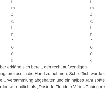
i
i
m
m
J
J
a
a
h
h
r
r
2
2
0
0
0
0
5
6
er erklärte sich bereit, den recht aufwendigen
ngsprozess in die Hand zu nehmen. Schließlich wurde 
ne Urversammlung abgehalten und ein halbes Jahr späte
den wir endlich als „Desierto Florido e.V.“ ins Tübinger 