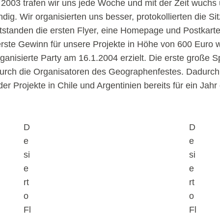
003 trafen wir uns jede Woche und mit der Zeit wuchs
ig. Wir organisierten uns besser, protokollierten die S
tstanden die ersten Flyer, eine Homepage und Postkart
erste Gewinn für unsere Projekte in Höhe von 600 Euro 
ganisierte Party am 16.1.2004 erzielt. Die erste große 
 durch die Organisatoren des Geographenfestes. Dadurch
er Projekte in Chile und Argentinien bereits für ein Jahr 
D
D
e
e
si
si
e
e
rt
rt
o
o
Fl
Fl