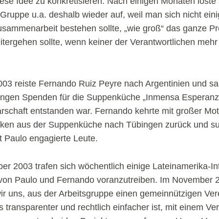
se Idee zu konkretisieren. Nach einigen Monaten löste 
Gruppe u.a. deshalb wieder auf, weil man sich nicht eini
usammenarbeit bestehen sollte, „wie groß“ das ganze Pr
itergehen sollte, wenn keiner der Verantwortlichen mehr
3 reiste Fernando Ruiz Peyre nach Argentinien und s
bingen Spenden für die Suppenküche „Inmensa Esperanza
rschaft entstanden war. Fernando kehrte mit großer Mot
cken aus der Suppenküche nach Tübingen zurück und s
Paulo engagierte Leute.
er 2003 trafen sich wöchentlich einige Lateinamerika-Int
von Paulo und Fernando voranzutreiben. Im November 
ir uns, aus der Arbeitsgruppe einen gemeinnützigen Ver
 transparenter und rechtlich einfacher ist, mit einem Ve