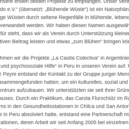
nsere ersten beiden Projekte zu empfangen. Unser Ver
ido e.V.“ (übersetzt: „Blühende Wüste“) ist ein Naturphä
ge Wüsten durch seltene Regenfälle in blühende, leben
verwandelt werden. Wir haben diesen Namen ausgewählt
ür steht, dass wir als Verein durch Unterstützung kleiner 
itiven Beitrag leisten und etwas „zum Blühen“ bringen kö
men wir die Projekte „La Casita Colectiva“ in Argentini
 und psychosoziale Hilfe“ in Peru in unseren Verein auf.
 Peyre entstand der Kontakt zu der Gruppe junger Mens
sammengefunden hatten, um ein kulturelles, sozial und p
entrum aufzubauen. Wir unterstützten sie seit ihrer Grün
auses. Durch ein Praktikum, das Carola Flurschütz im 
ms in den Gesundheitsstationen in Chilca und San Anton
in Peru absolviert hatte, entstand eine Partnerschaft m
ationen, deren Arbeit wir seit Anfang 2005 bei einzeln