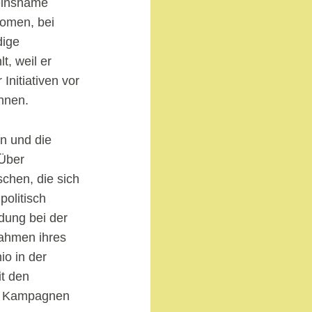
einsname
nomen, bei
dige
, weil er
Initiativen vor
nnen.
en und die
 Über
chen, die sich
olitisch
dung bei der
Rahmen ihres
io in der
it den
en Kampagnen