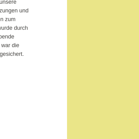
 unsere
itzungen und
en zum
wurde durch
Spende
 war die
gesichert.