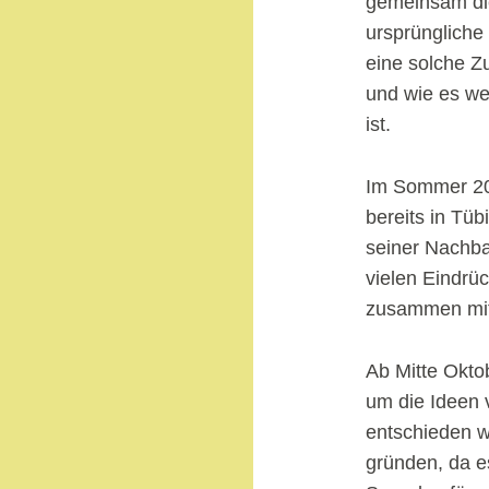
gemeinsam die
ursprüngliche 
eine solche Z
und wie es we
ist.
Im Sommer 200
bereits in Tü
seiner Nachba
vielen Eindrü
zusammen mit 
Ab Mitte Oktob
um die Ideen 
entschieden w
gründen, da es