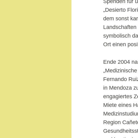
Spenden für u
„Desierto Flor
dem sonst kar
Landschaften 
symbolisch daf
Ort einen pos
Ende 2004 nah
„Medizinische
Fernando Ruiz
in Mendoza zu
engagiertes Z
Miete eines H
Medizinstudiu
Region Cañete 
Gesundheitsst