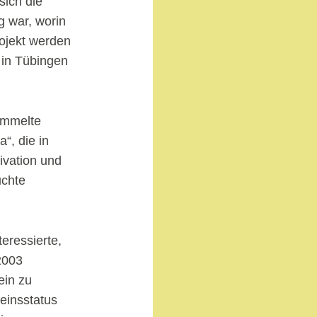
sich die
g war, worin
ojekt werden
 in Tübingen
ammelte
“, die in
ivation und
uchte
eressierte,
2003
ein zu
reinsstatus