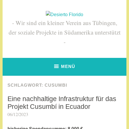
Zum
Inhalt
springen
Wir sind ein kleiner Verein aus Tübingen,
der soziale Projekte in Südamerika unterstützt
MENÜ
SCHLAGWORT:
CUSUMBI
Eine nachhaltige Infrastruktur für das
SIN
CATEGORÍA
Projekt Cusumbí in Ecuador
06/12/2023
a
d
m
bisherige Spendensumme: 8.000 €