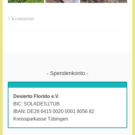
V
1 Kommentar
e
r
s
c
h
l
a
Spendenkonto
g
w
o
Desierto Florido e.V.
r
BIC: SOLADES1TUB
t
IBAN: DE28 6415 0020 0001 8056 82
e
Kreissparkasse Tübingen
t
m