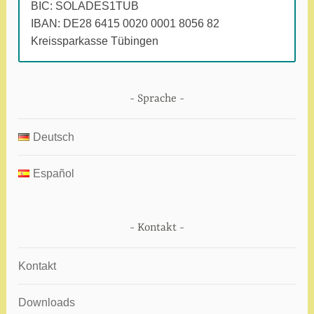
BIC: SOLADES1TUB
t
IBAN: DE28 6415 0020 0001 8056 82
e
Kreissparkasse Tübingen
t
m
i
Sprache
t
P
Deutsch
o
d
Español
c
a
s
Kontakt
t
Kontakt
Downloads