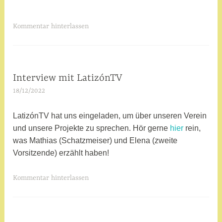
Kommentar hinterlassen
Interview mit LatizónTV
WIR
ÜBER
18/12/2022
a
UNS
d
m
LatizónTV hat uns eingeladen, um über unseren Verein
i
und unsere Projekte zu sprechen. Hör gerne
hier
rein,
n
was Mathias (Schatzmeiser) und Elena (zweite
Vorsitzende) erzählt haben!
V
Kommentar hinterlassen
e
r
s