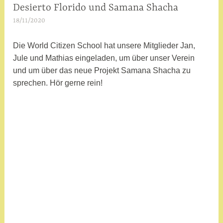
c
Desierto Florido und Samana Shacha
WIR
ÜBER
h
18/11/2020
a
UNS
l
d
a
m
Die World Citizen School hat unsere Mitglieder Jan,
g
i
Jule und Mathias eingeladen, um über unser Verein
w
n
und um über das neue Projekt Samana Shacha zu
o
sprechen. Hör gerne rein!
r
t
e
t
m
i
t
I
n
t
e