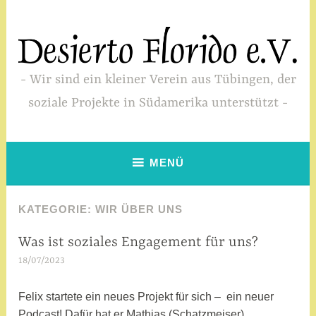
Zum
Inhalt
springen
Wir sind ein kleiner Verein aus Tübingen, der
soziale Projekte in Südamerika unterstützt
MENÜ
KATEGORIE:
WIR ÜBER UNS
Was ist soziales Engagement für uns?
WIR
ÜBER
18/07/2023
a
UNS
d
m
Felix startete ein neues Projekt für sich – ein neuer
i
Podcast! Dafür hat er Mathias (Schatzmeiser)