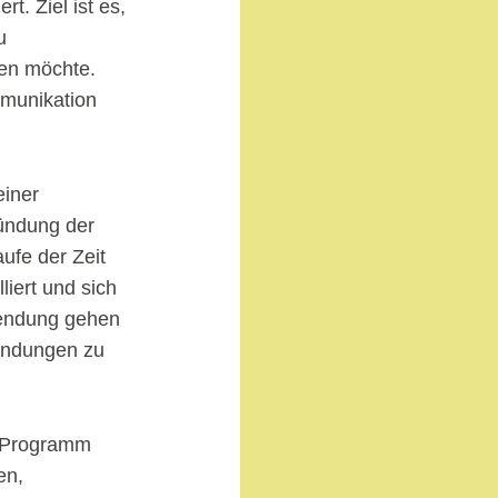
. Ziel ist es,
u
gen möchte.
mmunikation
einer
ründung der
aufe der Zeit
liert und sich
Sendung gehen
endungen zu
es Programm
en,