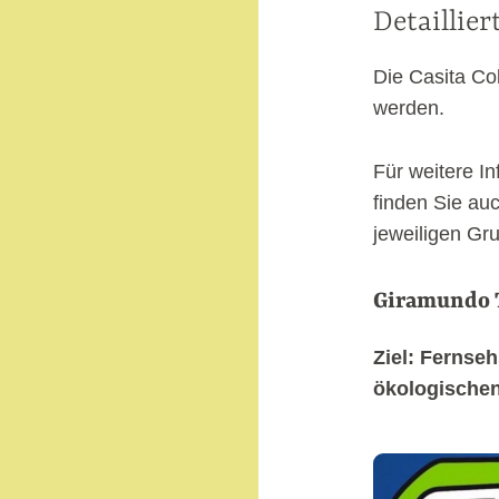
Detaillier
Die Casita Col
werden.
Für weitere I
finden Sie au
jeweiligen Gr
Giramundo 
Ziel: Fernse
ökologische