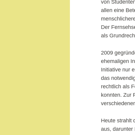
von Studenten
allen eine Be
menschlichere
Der Fernsehse
als Grundrecht
2009 gegründe
ehemaligen In
Initiative nur
das notwendige
rechtlich als
konnten. Zur 
verschiedene
Heute strahlt
aus, darunter