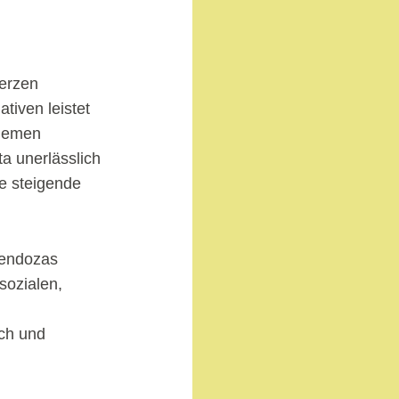
Herzen
tiven leistet
Themen
a unerlässlich
e steigende
:
Mendozas
sozialen,
sch und