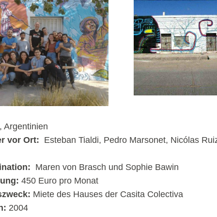
 Argentinien
r vor Ort:
Esteban Tialdi, Pedro Marsonet, Nicólas Rui
ination:
Maren von Brasch und Sophie Bawin
rung:
450 Euro pro Monat
szweck:
Miete des Hauses der Casita Colectiva
n:
2004