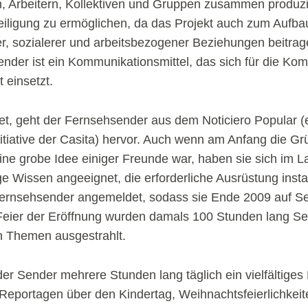
, Arbeitern, Kollektiven und Gruppen zusammen produziert
teiligung zu ermöglichen, da das Projekt auch zum Aufba
r, sozialerer und arbeitsbezogener Beziehungen beitra
nder ist ein Kommunikationsmittel, das sich für die Ko
 einsetzt.
t, geht der Fernsehsender aus dem Noticiero Popular (
itiative der Casita) hervor. Auch wenn am Anfang die G
 eine grobe Idee einiger Freunde war, haben sie sich im L
 Wissen angeeignet, die erforderliche Ausrüstung instal
 Fernsehsender angemeldet, sodass sie Ende 2009 auf 
Feier der Eröffnung wurden damals 100 Stunden lang S
n Themen ausgestrahlt.
 der Sender mehrere Stunden lang täglich ein vielfältig
 Reportagen über den Kindertag, Weihnachtsfeierlichkeit