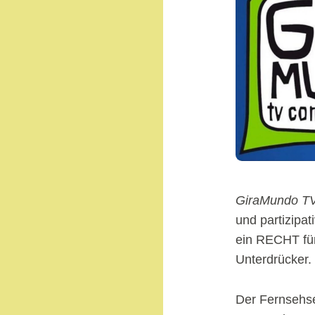
GiraMundo T
und partizipat
ein RECHT für 
Unterdrücker.
Der Fernsehse