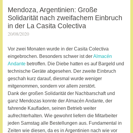
s
wieder
c
der
Mendoza, Argentinien: Große
SIN
h
Online-
CATEGORÍA
Solidarität nach zweifachem Einbruch
l
Unterricht“
in der La Casita Colectiva
a
20/08/2020
a
g
d
w
m
Vor zwei Monaten wurde in der Casita Colectiva
o
i
eingebrochen. Besonders schwer ist der
Almacén
r
n
Andante
betroffen. Die Diebe hatten es auf Bargeld und
t
technische Geräte abgesehen. Der zweite Einbruch
e
geschah kurz darauf, diesmal wurde weniger
t
mitgenommen, sondern vor allem zerstört.
m
Dank der großen Solidarität der Nachbarschaft und
i
ganz Mendozas konnte der Almacén Andante, der
t
fahrende Kaufladen, seinen Betrieb weiter
A
aufrechterhalten. Wie gewohnt liefern die Mitarbeiter
r
jeden Samstag alle Bestellungen aus. Fundamental in
g
Zeiten wie diesen, da es in Argentinien nach wie vor