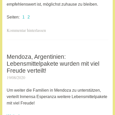
e
empfehlenswert ist, möglichst zuhause zu bleiben.
n
t
Seiten:
1
2
i
n
V
Kommentar hinterlassen
i
e
e
r
n
s
,
c
Mendoza, Argentinien:
SIN
C
h
CATEGORÍA
Lebensmittelpakete wurden mit viel
o
l
Freude verteilt!
r
a
19/08/2020
a
o
g
d
n
w
m
Um weiter die Familien in Mendoza zu unterstützen,
a
o
i
verteilt Inmensa Esperanza weitere Lebensmittelpakete
,
r
n
mit viel Freude!
I
t
n
e