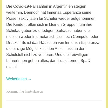
d
m
Die Covid-19-Fallzahlen in Argentinien steigen
i
weiterhin. Dennoch hat Inmensa Esperanza seine
n
Präsenzaktivitäten für Schüler wieder aufgenommen.
Die Kinder treffen sich in kleinen Gruppen, um ihre
Schulaufgaben zu erledigen. Zuhause haben die
meisten weder Internetanschluss noch Computer oder
Drucker. So ist das Häuschen von Inmensa Esperanza
die einzige Möglichkeit, den Anschluss an den
Schulstoff nicht zu verlieren. Und die freiwilligen
Lehrerinnen geben alles, damit das Lernen Spaß
macht.
„Mendoza,
Weiterlesen
→
Argentinien:
V
Kommentar hinterlassen
Inmensa
e
Esperanza
r
ermöglicht