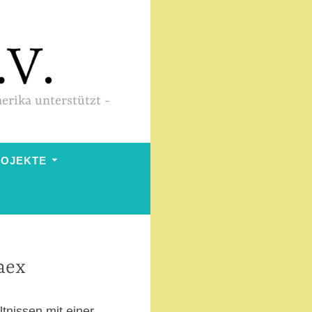
merika unterstützt
ROJEKTE
aex
tnissen mit einer