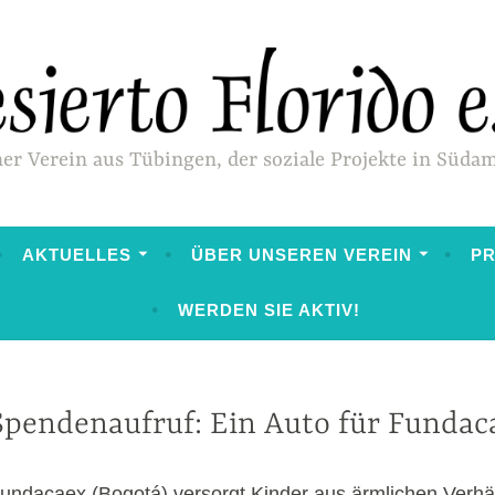
ner Verein aus Tübingen, der soziale Projekte in Süda
AKTUELLES
ÜBER UNSEREN VEREIN
P
WERDEN SIE AKTIV!
Spendenaufruf: Ein Auto für Fundac
SPENDENAUFRUFE
undacaex (Bogotá) versorgt Kinder aus ärmlichen Verhäl