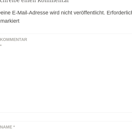
chreibe einen Kommentar
eine E-Mail-Adresse wird nicht veröffentlicht.
Erforderlic
markiert
KOMMENTAR
*
m
NAME
*