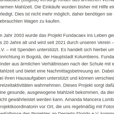
armen Mahlzeit. Die Einkäufe wurden bisher mit Hilfe e
rledigt. Dies ist nicht mehr möglich, daher benötigen s
ebrauchten Wagen zu kaufen.
m Jahr 2003 wurde das Projekt Fundacaex ins Leben geruf
s 20 Jahre alt und wird seit 2021 durch unseren Verein –
.V. – mit Spenden unterstützt. Es handelt sich hierbei um
inrichtung in Bogotá, der Hauptstadt Kolumbiens. Funda
inder aus ärmlichen Verhältnissen nach der Schule mit
ahlzeit und bietet eine Nachmittagsbetreuung an. Dabei
ei ihren Hausaufgaben unterstützt und können verschie
reizeitaktivitäten wahrnehmen. Dieses Projekt sorgt dafü
ine gesunde, ausgewogene Mahlzeit bekommen, da dies o
icht gewährleistet werden kann. Amanda Mancera Lomba
rojektkoordinatorin vor Ort, die uns regelmäßig mit Foto
edürfnisse des Projektes an Desierto Florido e.V. kommu