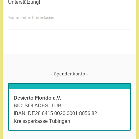
Unterstützung!
V
Kommentar hinterlassen
e
r
s
c
h
l
a
Spendenkonto
g
w
o
Desierto Florido e.V.
r
BIC: SOLADES1TUB
t
IBAN: DE28 6415 0020 0001 8056 82
e
Kreissparkasse Tübingen
t
m