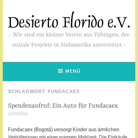
Zum
Inhalt
springen
Wir sind ein kleiner Verein aus Tübingen, der
soziale Projekte in Südamerika unterstützt
MENÜ
SCHLAGWORT:
FUNDACAEX
Spendenaufruf: Ein Auto für Fundacaex
SPENDENAUFRUFE
11/07/2023
M
i
r
Fundacaex (Bogotá) versorgt Kinder aus ärmlichen
i
Verhältnissen mit einer warmen Mahlzeit. Die Einkäufe