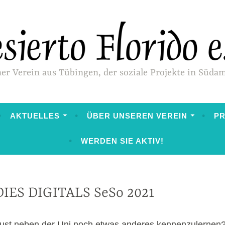
ner Verein aus Tübingen, der soziale Projekte in Süda
AKTUELLES
ÜBER UNSEREN VEREIN
P
WERDEN SIE AKTIV!
DIES DIGITALS SeSo 2021
VERANSTALTUNGEN
ust neben der Uni noch etwas anderes kennenzulernen?