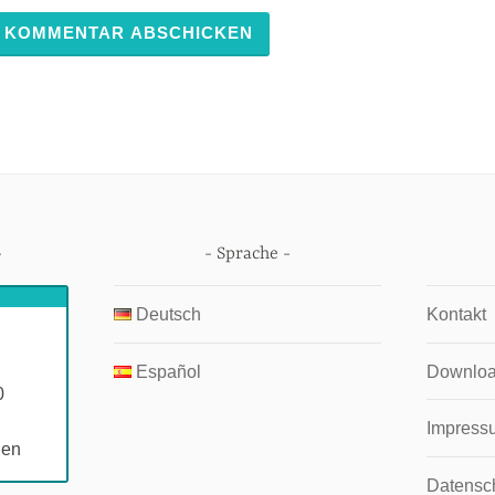
Sprache
Deutsch
Kontakt
Español
Downlo
0
Impress
gen
Datensc