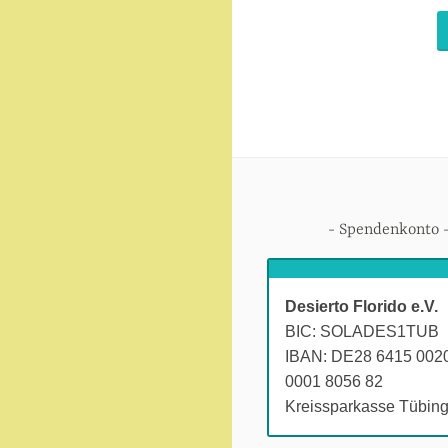
e
n
S
c
h
o
o
l
Spendenkonto
Desierto Florido e.V.
BIC: SOLADES1TUB
IBAN: DE28 6415 002
0001 8056 82
Kreissparkasse Tübin