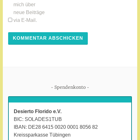
mich über
r
neue Beiträge
e
via E-Mail.
f
f
e
n
,
K
o
l
u
Spendenkonto
m
b
i
Desierto Florido e.V.
e
BIC: SOLADES1TUB
n
IBAN: DE28 6415 0020 0001 8056 82
,
Kreissparkasse Tübingen
L