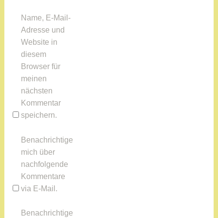
r
Name, E-Mail-
,
Adresse und
F
Website in
i
diesem
n
Browser für
a
meinen
n
nächsten
z
Kommentar
e
speichern.
n
,
Benachrichtige
J
mich über
a
nachfolgende
h
Kommentare
r
via E-Mail.
e
s
Benachrichtige
t