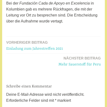
Bei der
Fundación Cada de Apoyo en Excelencia
in
Kolumbien gab es mehrere Rückfragen, die mit der
Leitung vor Ort zu besprechen sind. Die Entscheidung
über die Aufnahme wurde vertagt.
V
e
VORHERIGER BEITRAG
Beitragsnavigation
r
Einladung zum Jahrestreffen 2021
s
c
NÄCHSTER BEITRAG
h
Mehr Sauerstoff für Peru
l
a
g
Schreibe einen Kommentar
w
o
Deine E-Mail-Adresse wird nicht veröffentlicht.
r
Erforderliche Felder sind mit
*
markiert
t