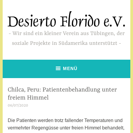
Zum
Inhalt
springen
Wir sind ein kleiner Verein aus Tübingen, der
soziale Projekte in Südamerika unterstützt
MENÜ
Chilca, Peru: Patientenbehandlung unter
SIN
CATEGORÍA
freiem Himmel
06/07/2020
M
i
r
Die Patienten werden trotz fallender Temperaturen und
i
vermehrter Regengüsse unter freien Himmel behandelt,