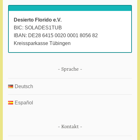
u
Desierto Florido e.V.
BIC: SOLADES1TUB
IBAN: DE28 6415 0020 0001 8056 82
Kreissparkasse Tübingen
Sprache
Deutsch
Español
Kontakt