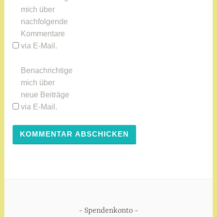
mich über
n
nachfolgende
d
Kommentare
h
via E-Mail.
e
i
t
Benachrichtige
s
mich über
s
neue Beiträge
t
via E-Mail.
a
t
i
o
n
,
P
e
Spendenkonto
r