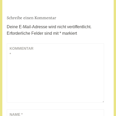
w
o
r
Schreibe einen Kommentar
t
Deine E-Mail-Adresse wird nicht veröffentlicht.
e
Erforderliche Felder sind mit
*
markiert
t
m
KOMMENTAR
i
*
t
C
h
i
l
c
a
,
C
o
NAME
*