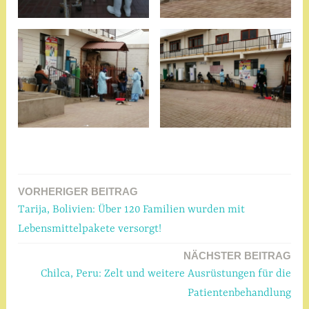
V
e
VORHERIGER BEITRAG
Beitragsnavigation
r
Tarija, Bolivien: Über 120 Familien wurden mit
s
Lebensmittelpakete versorgt!
c
h
NÄCHSTER BEITRAG
l
Chilca, Peru: Zelt und weitere Ausrüstungen für die
a
Patientenbehandlung
g