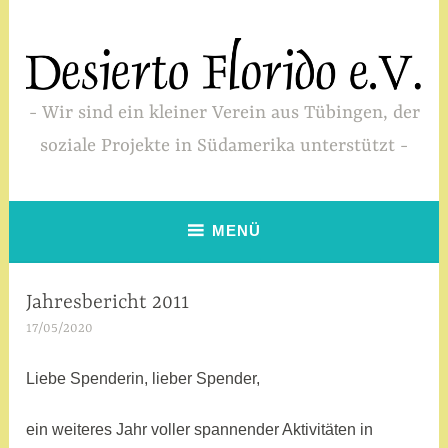
Zum
Inhalt
springen
Wir sind ein kleiner Verein aus Tübingen, der
soziale Projekte in Südamerika unterstützt
MENÜ
Jahresbericht 2011
JAHRESBERICHT
17/05/2020
a
d
m
Liebe Spenderin, lieber Spender,
i
n
ein weiteres Jahr voller spannender Aktivitäten in