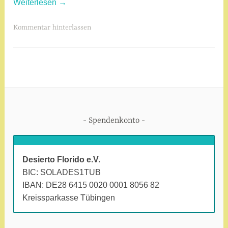
„Ab
Weiterlesen
→
1.
Juni
V
Kommentar hinterlassen
online:
e
Videokonzert
r
„Benefiz
s
am
c
Ersten“
h
zugunsten
l
der
a
Spendenkonto
Gesundheitsstatino
g
in
w
Chilca“
o
Desierto Florido e.V.
r
BIC: SOLADES1TUB
t
IBAN: DE28 6415 0020 0001 8056 82
e
Kreissparkasse Tübingen
t
m