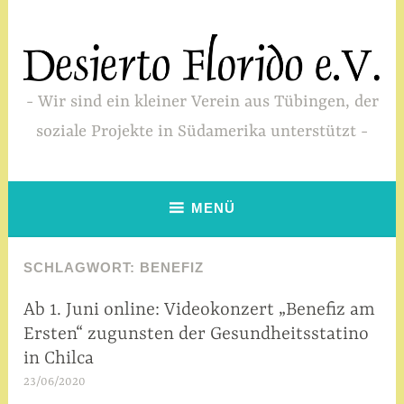
Zum
Inhalt
springen
Wir sind ein kleiner Verein aus Tübingen, der
soziale Projekte in Südamerika unterstützt
MENÜ
SCHLAGWORT:
BENEFIZ
Ab 1. Juni online: Videokonzert „Benefiz am
SIN
CATEGORÍA
Ersten“ zugunsten der Gesundheitsstatino
,
in Chilca
VERANSTALTUNGEN
23/06/2020
a