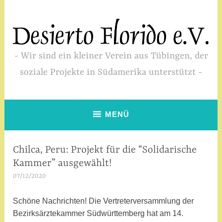
Zum
Inhalt
springen
Wir sind ein kleiner Verein aus Tübingen, der
soziale Projekte in Südamerika unterstützt
MENÜ
Chilca, Peru: Projekt für die “Solidarische
SIN
CATEGORÍA
Kammer” ausgewählt!
07/12/2020
a
d
m
Schöne Nachrichten! Die Vertreterversammlung der
i
Bezirksärztekammer Südwürttemberg hat am 14.