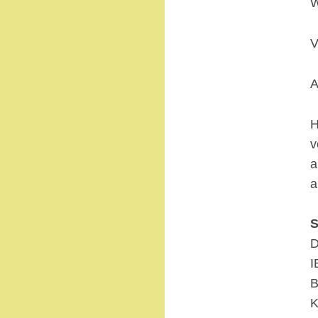
W
V
A
H
v
a
a
S
D
I
B
K