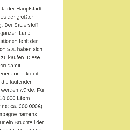
rikt der Hauptstadt
es der größten
g. Der Sauerstoff
im ganzen Land
tionen fehlt der
von SJL haben sich
zu kaufen. Diese
den damit
eneratoren könnten
a die laufenden
g werden würde. Für
 10 000 Litern
hnet ca. 300 000€)
kampagne namens
ur ein Bruchteil der