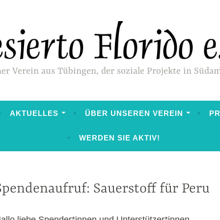
ner Verein aus Tübingen, der soziale Projekte in Süda
AKTUELLES
ÜBER UNSEREN VEREIN
P
WERDEN SIE AKTIV!
Spendenaufruf: Sauerstoff für Peru
SPENDENAUFRUFE
allo liebe Spender*innen und Unterstützer*innen,