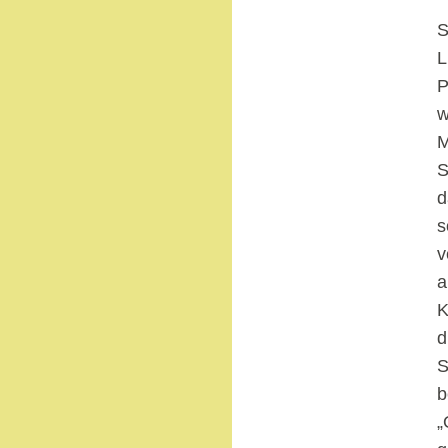
S
L
P
w
M
S
d
s
v
a
K
d
S
b
„