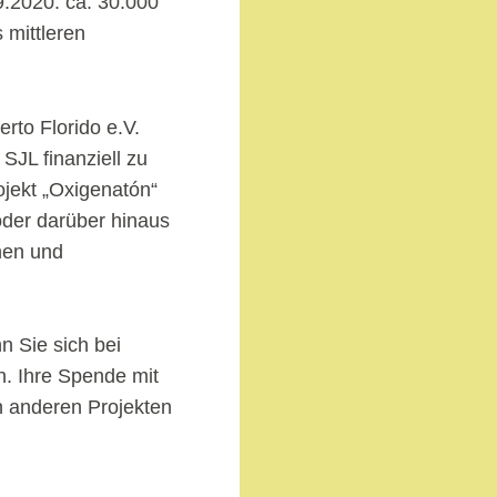
2020: ca. 30.000
 mittleren
rto Florido e.V.
SJL finanziell zu
ojekt „Oxigenatón“
oder darüber hinaus
hen und
 Sie sich bei
n. Ihre Spende mit
en anderen Projekten