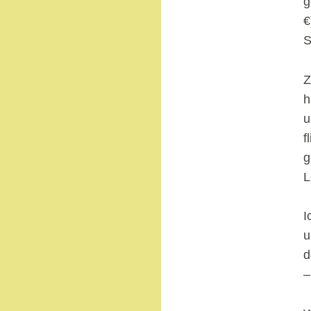
g
€
S
Z
h
u
f
g
L
I
u
d
–