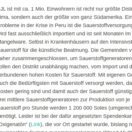
JL ist mit ca. 1 Mio. Einwohnern ist nicht nur größte Dist
ima, sondern auch der größte von ganz Südamerika. Ein
robleme in der Krise in Peru ist die Sauerstoffversorgun
ird fast ausschließlich importiert und ist seit Monaten 
angelware. Selbst in Krankenhäusern auf den Intensivsta
auerstoff für die künstliche Beatmung. Die Gemeinden 
aher zusammengeschlossen, um Sauerstoffgeneratoren 
ollen den Distrikt unabhängig machen, vom Import und 
erbundenen hohen Kosten für Sauerstoff. Mit eigenen G
uch die Bedürftigsten mit Sauerstoff versorgt werden, d
osten gering sind und damit auch der Sauerstoff günsti
rei mittlere Sauerstoffgeneratoren zur Produktion von je
auerstoff pro Stunde werden 1 200 000 Soles (umgerec
enötigt. Leider ist bei der dafür angesetzten Spenden
Oxigenatón“ (
Link
), die vor Ort gestartet wurde, bislang n